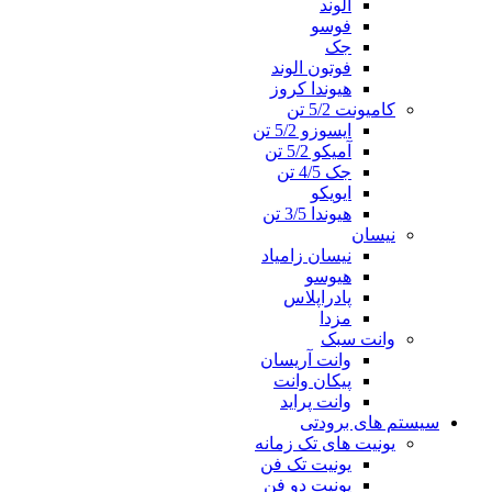
الوند
فوسو
جک
فوتون الوند
هیوندا کروز
کامیونت 5/2 تن
ایسوزو 5/2 تن
آمیکو 5/2 تن
جک 4/5 تن
ایویکو
هیوندا 3/5 تن
نیسان
نیسان زامیاد
هیوسو
پادراپلاس
مزدا
وانت سبک
وانت آریسان
پیکان وانت
وانت پراید
سیستم های برودتی
یونیت های تک زمانه
یونیت تک فن
یونیت دو فن