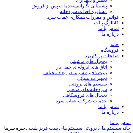
تعمیر و نگهداری
پشتیبانی /گارانتی/خدمات پس از فروش
مشاوره احداث سردخانه
قوانین و مقررات همکاری عقاب سرد
کاتالوگ پیلت
تماس با ما
درباره ما
خانه
فروشگاه
صفحات پر کاربرد
یخچال های ماشینی
اتاق های ایزوله ی حمل بار
پلیت ذخیره سرما در ابعاد مختلف
تجهیزات لبنیاتی
سیستم های برودتی
سردخانه های صنعتی
یخچال های فروشگاهی
خدمات شرکت عقاب سرد
تماس با ما
درباره ما
تماس با ما
خانه
سیستم های برودتی
سیستم های پلیت فریز
پلیت ذخیره سرما