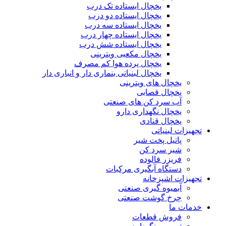
یخچال ایستاده تک درب
یخچال ایستاده دو درب
یخچال ایستاده سه درب
یخچال ایستاده چهار درب
یخچال ایستاده شش درب
یخچال مکعبی ویترینی
یخچال پرده هوا کم مصرف
یخچال لبنیاتی بنماری دار و انباری دار
یخچال های ویترینی
یخچال قصابی
آب سرد کن های صنعتی
یخچال نگهداری دارو
یخچال قنادی
تجهیزات لبنیاتی
پاتیل پخت شیر
شیر سرد کن
فریزر فالوده
دستگاه آبگیری مرکبات
تجهیزات اشپزخانه
آبمیوه گیری صنعتی
چرخ گوشت صنعتی
خدمات ما
فروش قطعات