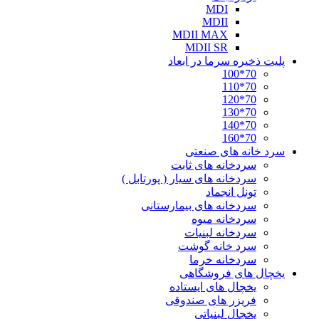
MDI
MDII
MDII MAX
MDII SR
پلیت ذخیره سرما در ابعاد
70*100
70*110
70*120
70*130
70*140
70*160
سرد خانه های صنعتی
سردخانه های ثابت
سردخانه های سیار ( پورتابل )
تونل انجماد
سردخانه های بیمارستانی
سردخانه میوه
سردخانه لبنیات
سرد خانه گوشت
سردخانه خرما
یخچال های فروشگاهی
یخچال های ایستاده
فریزر های صندوقی
یخچال لبنیاتی