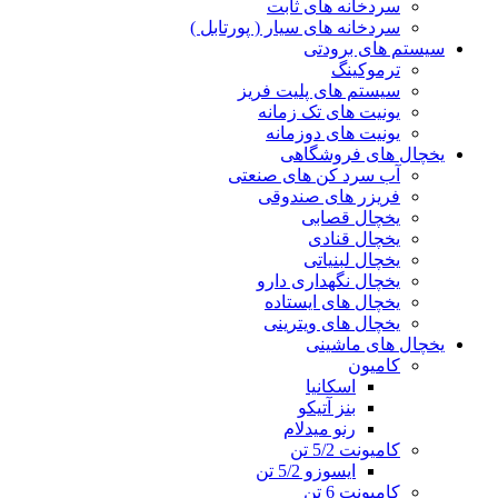
سردخانه های ثابت
سردخانه های سیار ( پورتابل )
سیستم های برودتی
ترموکینگ
سیستم های پلیت فریز
یونیت های تک زمانه
یونیت های دوزمانه
یخچال های فروشگاهی
آب سرد کن های صنعتی
فریزر های صندوقی
یخچال قصابی
یخچال قنادی
یخچال لبنیاتی
یخچال نگهداری دارو
یخچال های ایستاده
یخچال های ویترینی
یخچال های ماشینی
کامیون
اسکانیا
بنز آتیکو
رنو میدلام
کامیونت 5/2 تن
ایسوزو 5/2 تن
کامیونت 6 تن