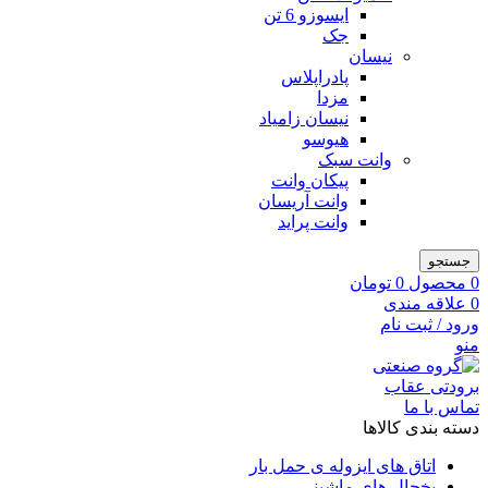
ایسوزو 6 تن
جک
نیسان
پادراپلاس
مزدا
نیسان زامیاد
هیوسو
وانت سبک
پیکان وانت
وانت آریسان
وانت پراید
جستجو
0
محصول
0
تومان
0
علاقه مندی
ورود / ثبت نام
منو
تماس با ما
دسته بندی کالاها
اتاق های ایزوله ی حمل بار
یخچال های ماشینی