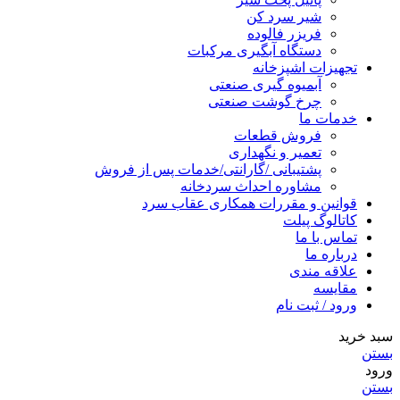
شیر سرد کن
فریزر فالوده
دستگاه آبگیری مرکبات
تجهیزات اشپزخانه
آبمیوه گیری صنعتی
چرخ گوشت صنعتی
خدمات ما
فروش قطعات
تعمیر و نگهداری
پشتیبانی /گارانتی/خدمات پس از فروش
مشاوره احداث سردخانه
قوانین و مقررات همکاری عقاب سرد
کاتالوگ پیلت
تماس با ما
درباره ما
علاقه مندی
مقایسه
ورود / ثبت نام
سبد خرید
بستن
ورود
بستن