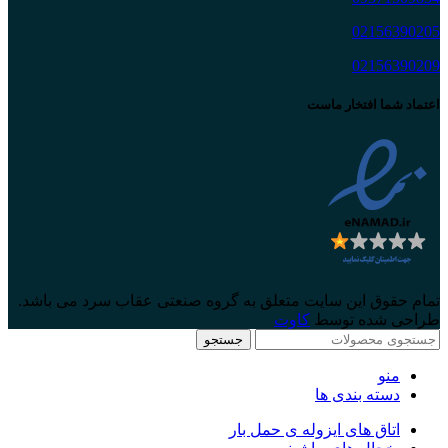
02156390205
02156390209
اعتماد شما افتخار ماست
تمام حقوق این سایت متعلق به گروه صنعتی عقاب سرد می باشد.
طراحی شده توسط
کاوت
جستجو
منو
دسته بندی ها
اتاق های ایزوله ی حمل بار