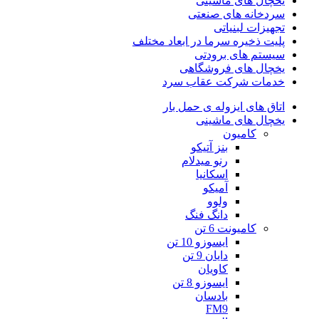
یخچال های ماشینی
سردخانه های صنعتی
تجهیزات لبنیاتی
پلیت ذخیره سرما در ابعاد مختلف
سیستم های برودتی
یخچال های فروشگاهی
خدمات شرکت عقاب سرد
اتاق های ایزوله ی حمل بار
یخچال های ماشینی
کامیون
بنز آتیکو
رنو میدلام
اسکانیا
آمیکو
ولوو
دانگ فنگ
کامیونت 6 تن
ایسوزو 10 تن
دایان 9 تن
کاویان
ایسوزو 8 تن
بادسان
FM9