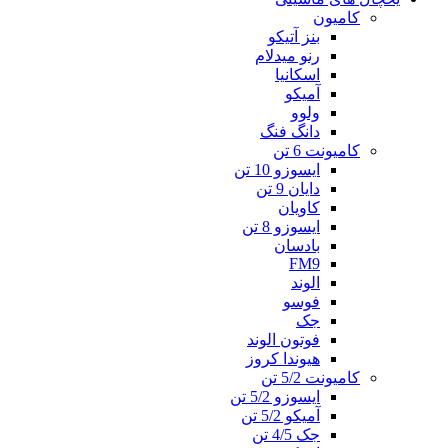
کامیون
بنز آتیکو
رنو میدلام
اسکانیا
آمیکو
ولوو
دانگ فنگ
کامیونت 6 تن
ایسوزو 10 تن
دایان 9 تن
کاویان
ایسوزو 8 تن
بادسان
FM9
الوند
فوسو
جک
فوتون الوند
هیوندا کروز
کامیونت 5/2 تن
ایسوزو 5/2 تن
آمیکو 5/2 تن
جک 4/5 تن