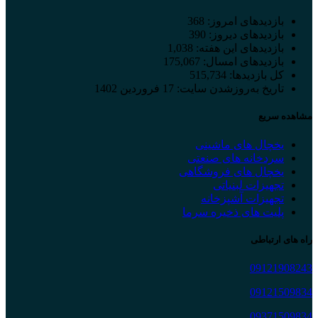
بازدیدهای امروز:
368
بازدیدهای دیروز:
390
بازدیدهای این هفته:
1,038
بازدیدهای امسال:
175,067
کل بازدیدها:
515,734
تاریخ به‌روزشدن سایت:
17 فروردین 1402
مشاهده سریع
یخچال های ماشینی
سردخانه های صنعتی
یخچال های فروشگاهی
تجهیزات لبنیاتی
تجهیزات آشپزخانه
پلیت های ذخیره سرما
راه های ارتباطی
09121908243
09121509834
09371509834