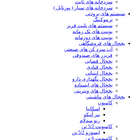
سردخانه های ثابت
سردخانه های سیار ( پورتابل )
سیستم های برودتی
ترموکینگ
سیستم های پلیت فریز
یونیت های تک زمانه
یونیت های دوزمانه
یخچال های فروشگاهی
آب سرد کن های صنعتی
فریزر های صندوقی
یخچال قصابی
یخچال قنادی
یخچال لبنیاتی
یخچال نگهداری دارو
یخچال های ایستاده
یخچال های ویترینی
یخچال های ماشینی
کامیون
اسکانیا
بنز آتیکو
رنو میدلام
کامیونت 5/2 تن
ایسوزو 5/2 تن
کامیونت 6 تن