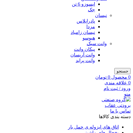
ایسوزو 6 تن
جک
نیسان
پادراپلاس
مزدا
نیسان زامیاد
هیوسو
وانت سبک
پیکان وانت
وانت آریسان
وانت پراید
جستجو
0
محصول
0
تومان
0
علاقه مندی
ورود / ثبت نام
منو
تماس با ما
دسته بندی کالاها
اتاق های ایزوله ی حمل بار
یخچال های ماشینی