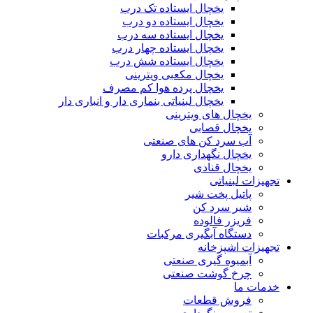
یخچال ایستاده تک درب
یخچال ایستاده دو درب
یخچال ایستاده سه درب
یخچال ایستاده چهار درب
یخچال ایستاده شش درب
یخچال مکعبی ویترینی
یخچال پرده هوا کم مصرف
یخچال لبنیاتی بنماری دار و انباری دار
یخچال های ویترینی
یخچال قصابی
آب سرد کن های صنعتی
یخچال نگهداری دارو
یخچال قنادی
تجهیزات لبنیاتی
پاتیل پخت شیر
شیر سرد کن
فریزر فالوده
دستگاه آبگیری مرکبات
تجهیزات اشپزخانه
آبمیوه گیری صنعتی
چرخ گوشت صنعتی
خدمات ما
فروش قطعات