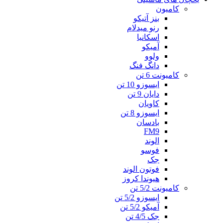
کامیون
بنز آتیکو
رنو میدلام
اسکانیا
آمیکو
ولوو
دانگ فنگ
کامیونت 6 تن
ایسوزو 10 تن
دایان 9 تن
کاویان
ایسوزو 8 تن
بادسان
FM9
الوند
فوسو
جک
فوتون الوند
هیوندا کروز
کامیونت 5/2 تن
ایسوزو 5/2 تن
آمیکو 5/2 تن
جک 4/5 تن