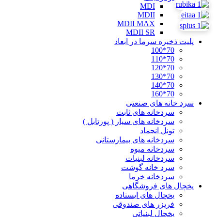
MDI
MDII
MDII MAX
MDII SR
پلیت ذخیره سرما در ابعاد
70*100
70*110
70*120
70*130
70*140
70*160
سرد خانه های صنعتی
سردخانه های ثابت
سردخانه های سیار ( پورتابل )
تونل انجماد
سردخانه های بیمارستانی
سردخانه میوه
سردخانه لبنیات
سرد خانه گوشت
سردخانه خرما
یخچال های فروشگاهی
یخچال های ایستاده
فریزر های صندوقی
یخچال لبنیاتی