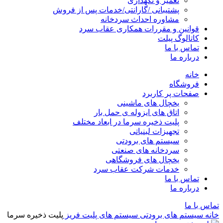
تعمیر و نگهداری
پشتیبانی /گارانتی/خدمات پس از فروش
مشاوره احداث سردخانه
قوانین و مقررات همکاری عقاب سرد
کاتالوگ پیلت
تماس با ما
درباره ما
خانه
فروشگاه
صفحات پر کاربرد
یخچال های ماشینی
اتاق های ایزوله ی حمل بار
پلیت ذخیره سرما در ابعاد مختلف
تجهیزات لبنیاتی
سیستم های برودتی
سردخانه های صنعتی
یخچال های فروشگاهی
خدمات شرکت عقاب سرد
تماس با ما
درباره ما
تماس با ما
خانه
سیستم های برودتی
سیستم های پلیت فریز
پلیت ذخیره سرما