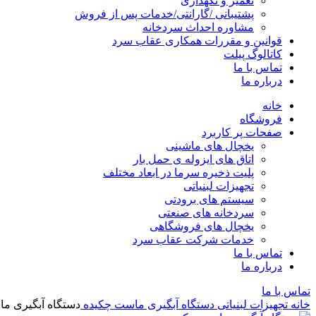
تعمیر و نگهداری
پشتیبانی /گارانتی/خدمات پس از فروش
مشاوره احداث سردخانه
قوانین و مقررات همکاری عقاب سرد
کاتالوگ پیلت
تماس با ما
درباره ما
خانه
فروشگاه
صفحات پر کاربرد
یخچال های ماشینی
اتاق های ایزوله ی حمل بار
پلیت ذخیره سرما در ابعاد مختلف
تجهیزات لبنیاتی
سیستم های برودتی
سردخانه های صنعتی
یخچال های فروشگاهی
خدمات شرکت عقاب سرد
تماس با ما
درباره ما
تماس با ما
خانه
تجهیزات لبنیاتی
دستگاه آبگیری ماست چکیده
دستگاه آبگیری م