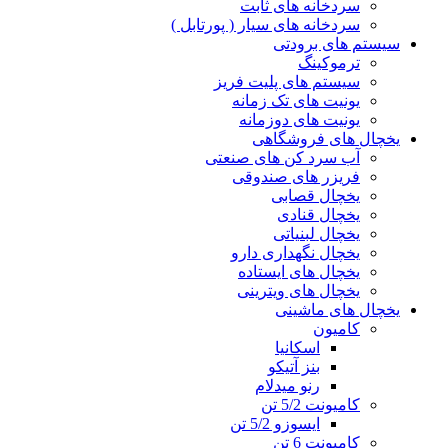
سردخانه های ثابت
سردخانه های سیار ( پورتابل )
سیستم های برودتی
ترموکینگ
سیستم های پلیت فریز
یونیت های تک زمانه
یونیت های دوزمانه
یخچال های فروشگاهی
آب سرد کن های صنعتی
فریزر های صندوقی
یخچال قصابی
یخچال قنادی
یخچال لبنیاتی
یخچال نگهداری دارو
یخچال های ایستاده
یخچال های ویترینی
یخچال های ماشینی
کامیون
اسکانیا
بنز آتیکو
رنو میدلام
کامیونت 5/2 تن
ایسوزو 5/2 تن
کامیونت 6 تن