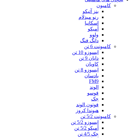
کامیون
بنز آتیکو
رنو میدلام
اسکانیا
آمیکو
ولوو
دانگ فنگ
کامیونت 6 تن
ایسوزو 10 تن
دایان 9 تن
کاویان
ایسوزو 8 تن
بادسان
FM9
الوند
فوسو
جک
فوتون الوند
هیوندا کروز
کامیونت 5/2 تن
ایسوزو 5/2 تن
آمیکو 5/2 تن
جک 4/5 تن