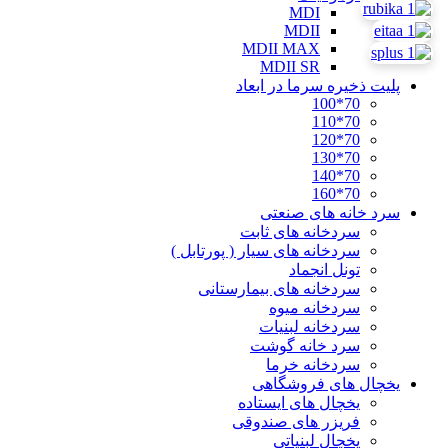
MDI
MDII
MDII MAX
MDII SR
پلیت ذخیره سرما در ابعاد
70*100
70*110
70*120
70*130
70*140
70*160
سرد خانه های صنعتی
سردخانه های ثابت
سردخانه های سیار ( پورتابل )
تونل انجماد
سردخانه های بیمارستانی
سردخانه میوه
سردخانه لبنیات
سرد خانه گوشت
سردخانه خرما
یخچال های فروشگاهی
یخچال های ایستاده
فریزر های صندوقی
یخچال لبنیاتی