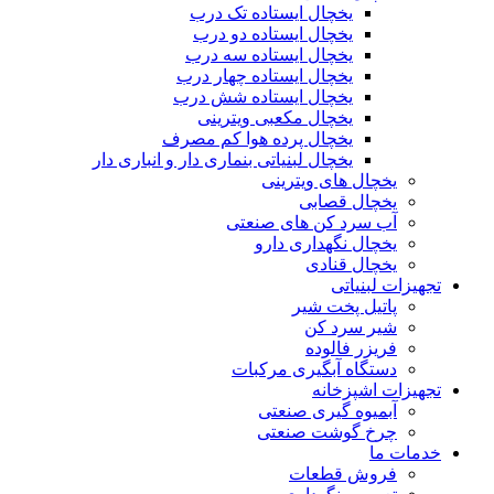
یخچال ایستاده تک درب
یخچال ایستاده دو درب
یخچال ایستاده سه درب
یخچال ایستاده چهار درب
یخچال ایستاده شش درب
یخچال مکعبی ویترینی
یخچال پرده هوا کم مصرف
یخچال لبنیاتی بنماری دار و انباری دار
یخچال های ویترینی
یخچال قصابی
آب سرد کن های صنعتی
یخچال نگهداری دارو
یخچال قنادی
تجهیزات لبنیاتی
پاتیل پخت شیر
شیر سرد کن
فریزر فالوده
دستگاه آبگیری مرکبات
تجهیزات اشپزخانه
آبمیوه گیری صنعتی
چرخ گوشت صنعتی
خدمات ما
فروش قطعات