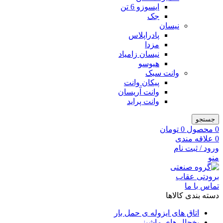
ایسوزو 6 تن
جک
نیسان
پادراپلاس
مزدا
نیسان زامیاد
هیوسو
وانت سبک
پیکان وانت
وانت آریسان
وانت پراید
جستجو
0
محصول
0
تومان
0
علاقه مندی
ورود / ثبت نام
منو
تماس با ما
دسته بندی کالاها
اتاق های ایزوله ی حمل بار
یخچال های ماشینی