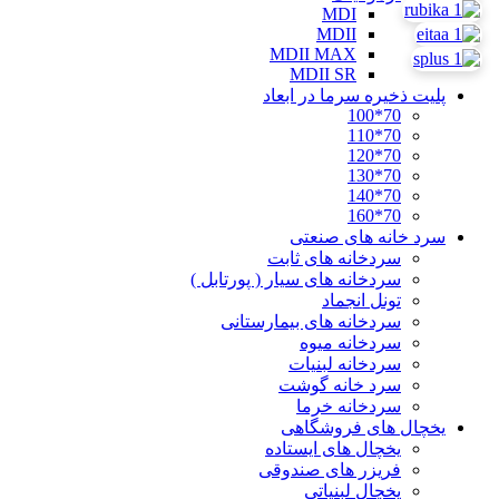
MDI
MDII
MDII MAX
MDII SR
پلیت ذخیره سرما در ابعاد
70*100
70*110
70*120
70*130
70*140
70*160
سرد خانه های صنعتی
سردخانه های ثابت
سردخانه های سیار ( پورتابل )
تونل انجماد
سردخانه های بیمارستانی
سردخانه میوه
سردخانه لبنیات
سرد خانه گوشت
سردخانه خرما
یخچال های فروشگاهی
یخچال های ایستاده
فریزر های صندوقی
یخچال لبنیاتی