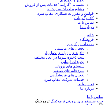
تعمیر و نگهداری
پشتیبانی /گارانتی/خدمات پس از فروش
مشاوره احداث سردخانه
قوانین و مقررات همکاری عقاب سرد
کاتالوگ پیلت
تماس با ما
درباره ما
خانه
فروشگاه
صفحات پر کاربرد
یخچال های ماشینی
اتاق های ایزوله ی حمل بار
پلیت ذخیره سرما در ابعاد مختلف
تجهیزات لبنیاتی
سیستم های برودتی
سردخانه های صنعتی
یخچال های فروشگاهی
خدمات شرکت عقاب سرد
تماس با ما
درباره ما
تماس با ما
خانه
سیستم های برودتی
ترموکینگ
ترموکینگ