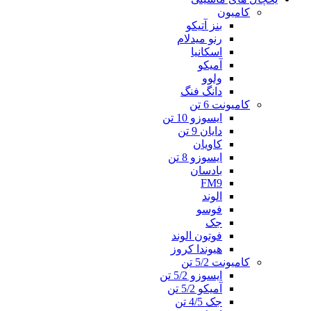
کامیون
بنز آتیکو
رنو میدلام
اسکانیا
آمیکو
ولوو
دانگ فنگ
کامیونت 6 تن
ایسوزو 10 تن
دایان 9 تن
کاویان
ایسوزو 8 تن
بادسان
FM9
الوند
فوسو
جک
فوتون الوند
هیوندا کروز
کامیونت 5/2 تن
ایسوزو 5/2 تن
آمیکو 5/2 تن
جک 4/5 تن