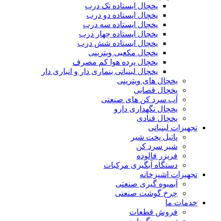
یخچال ایستاده تک درب
یخچال ایستاده دو درب
یخچال ایستاده سه درب
یخچال ایستاده چهار درب
یخچال ایستاده شش درب
یخچال مکعبی ویترینی
یخچال پرده هوا کم مصرف
یخچال لبنیاتی بنماری دار و انباری دار
یخچال های ویترینی
یخچال قصابی
آب سرد کن های صنعتی
یخچال نگهداری دارو
یخچال قنادی
تجهیزات لبنیاتی
پاتیل پخت شیر
شیر سرد کن
فریزر فالوده
دستگاه آبگیری مرکبات
تجهیزات اشپزخانه
آبمیوه گیری صنعتی
چرخ گوشت صنعتی
خدمات ما
فروش قطعات