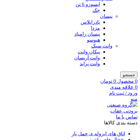
ایسوزو 6 تن
جک
نیسان
پادراپلاس
مزدا
نیسان زامیاد
هیوسو
وانت سبک
پیکان وانت
وانت آریسان
وانت پراید
جستجو
0
محصول
0
تومان
0
علاقه مندی
ورود / ثبت نام
منو
تماس با ما
دسته بندی کالاها
اتاق های ایزوله ی حمل بار
یخچال های ماشینی