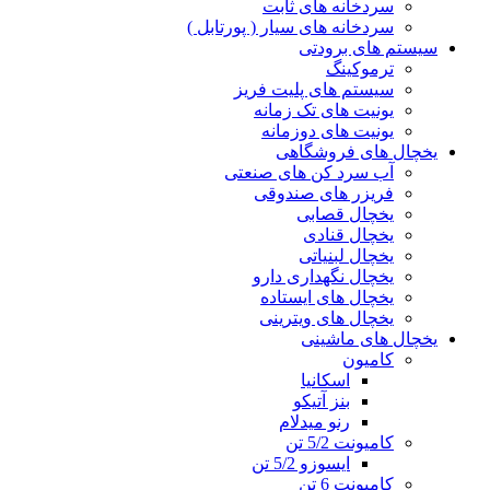
سردخانه های ثابت
سردخانه های سیار ( پورتابل )
سیستم های برودتی
ترموکینگ
سیستم های پلیت فریز
یونیت های تک زمانه
یونیت های دوزمانه
یخچال های فروشگاهی
آب سرد کن های صنعتی
فریزر های صندوقی
یخچال قصابی
یخچال قنادی
یخچال لبنیاتی
یخچال نگهداری دارو
یخچال های ایستاده
یخچال های ویترینی
یخچال های ماشینی
کامیون
اسکانیا
بنز آتیکو
رنو میدلام
کامیونت 5/2 تن
ایسوزو 5/2 تن
کامیونت 6 تن