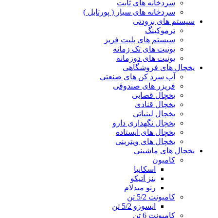
سردخانه های ثابت
سردخانه های سیار ( پورتابل )
سیستم های برودتی
ترموکینگ
سیستم های پلیت فریز
یونیت های تک زمانه
یونیت های دوزمانه
یخچال های فروشگاهی
آب سرد کن های صنعتی
فریزر های صندوقی
یخچال قصابی
یخچال قنادی
یخچال لبنیاتی
یخچال نگهداری دارو
یخچال های ایستاده
یخچال های ویترینی
یخچال های ماشینی
کامیون
اسکانیا
بنز آتیکو
رنو میدلام
کامیونت 5/2 تن
ایسوزو 5/2 تن
کامیونت 6 تن