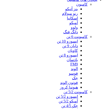
کامیون
بنز آتیکو
رنو میدلام
اسکانیا
آمیکو
ولوو
دانگ فنگ
کامیونت 6 تن
ایسوزو 10 تن
دایان 9 تن
کاویان
ایسوزو 8 تن
بادسان
FM9
الوند
فوسو
جک
فوتون الوند
هیوندا کروز
کامیونت 5/2 تن
ایسوزو 5/2 تن
آمیکو 5/2 تن
جک 4/5 تن