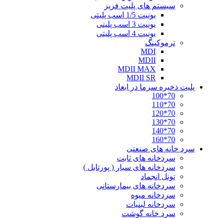
سیستم های پلیت فریز
یونیت 1/5 اسب پلیتی
یونیت 3 اسب پلیتی
یونیت 4 اسب پلیتی
ترموکینگ
MDI
MDII
MDII MAX
MDII SR
پلیت ذخیره سرما در ابعاد
70*100
70*110
70*120
70*130
70*140
70*160
سرد خانه های صنعتی
سردخانه های ثابت
سردخانه های سیار ( پورتابل )
تونل انجماد
سردخانه های بیمارستانی
سردخانه میوه
سردخانه لبنیات
سرد خانه گوشت