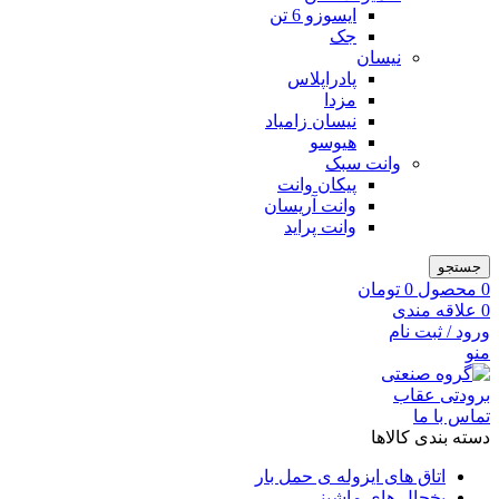
ایسوزو 6 تن
جک
نیسان
پادراپلاس
مزدا
نیسان زامیاد
هیوسو
وانت سبک
پیکان وانت
وانت آریسان
وانت پراید
جستجو
0
محصول
0
تومان
0
علاقه مندی
ورود / ثبت نام
منو
تماس با ما
دسته بندی کالاها
اتاق های ایزوله ی حمل بار
یخچال های ماشینی