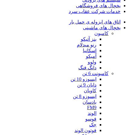
یخچال های فروشگاهی
خدمات شرکت عقاب سرد
اتاق های ایزوله ی حمل بار
یخچال های ماشینی
کامیون
بنز آتیکو
رنو میدلام
اسکانیا
آمیکو
ولوو
دانگ فنگ
کامیونت 6 تن
ایسوزو 10 تن
دایان 9 تن
کاویان
ایسوزو 8 تن
بادسان
FM9
الوند
فوسو
جک
فوتون الوند