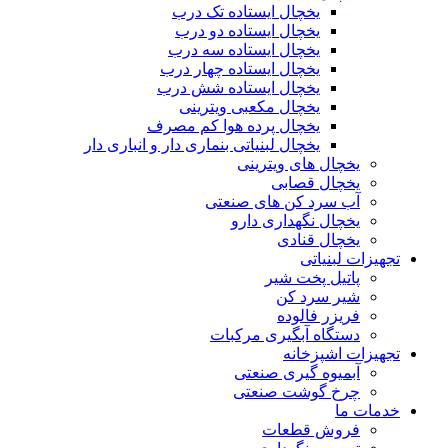
یخچال ایستاده تک درب
یخچال ایستاده دو درب
یخچال ایستاده سه درب
یخچال ایستاده چهار درب
یخچال ایستاده شش درب
یخچال مکعبی ویترینی
یخچال پرده هوا کم مصرف
یخچال لبنیاتی بنماری دار و انباری دار
یخچال های ویترینی
یخچال قصابی
آب سرد کن های صنعتی
یخچال نگهداری دارو
یخچال قنادی
تجهیزات لبنیاتی
پاتیل پخت شیر
شیر سرد کن
فریزر فالوده
دستگاه آبگیری مرکبات
تجهیزات اشپزخانه
آبمیوه گیری صنعتی
چرخ گوشت صنعتی
خدمات ما
فروش قطعات