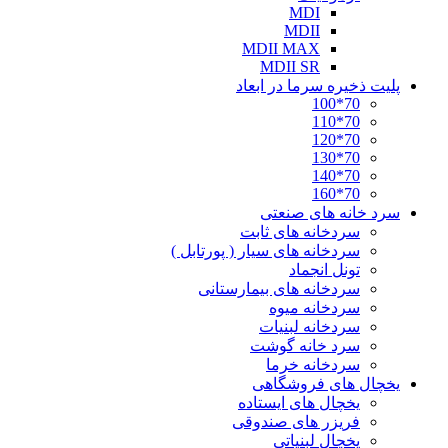
MDI
MDII
MDII MAX
MDII SR
پلیت ذخیره سرما در ابعاد
70*100
70*110
70*120
70*130
70*140
70*160
سرد خانه های صنعتی
سردخانه های ثابت
سردخانه های سیار ( پورتابل )
تونل انجماد
سردخانه های بیمارستانی
سردخانه میوه
سردخانه لبنیات
سرد خانه گوشت
سردخانه خرما
یخچال های فروشگاهی
یخچال های ایستاده
فریزر های صندوقی
یخچال لبنیاتی