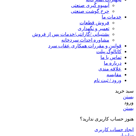
آبمیوه گیری صنعتی
چرخ گوشت صنعتی
خدمات ما
فروش قطعات
تعمیر و نگهداری
پشتیبانی /گارانتی/خدمات پس از فروش
مشاوره احداث سردخانه
قوانین و مقررات همکاری عقاب سرد
کاتالوگ پیلت
تماس با ما
درباره ما
علاقه مندی
مقایسه
ورود / ثبت نام
سبد خرید
بستن
ورود
بستن
هنوز حساب کاربری ندارید؟
ایجاد حساب کاربری
سایدبار