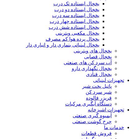
یخچال ایستاده تک درب
یخچال ایستاده دو درب
یخچال ایستاده سه درب
یخچال ایستاده چهار درب
یخچال ایستاده شش درب
یخچال مکعبی ویترینی
یخچال پرده هوا کم مصرف
یخچال لبنیاتی بنماری دار و انباری دار
یخچال های ویترینی
یخچال قصابی
آب سرد کن های صنعتی
یخچال نگهداری دارو
یخچال قنادی
تجهیزات لبنیاتی
پاتیل پخت شیر
شیر سرد کن
فریزر فالوده
دستگاه آبگیری مرکبات
تجهیزات اشپزخانه
آبمیوه گیری صنعتی
چرخ گوشت صنعتی
خدمات ما
فروش قطعات