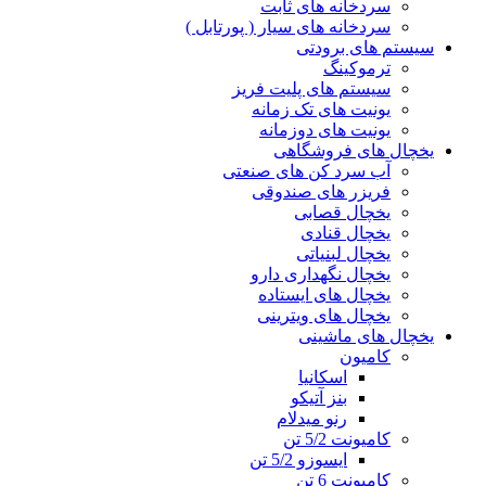
سردخانه های ثابت
سردخانه های سیار ( پورتابل )
سیستم های برودتی
ترموکینگ
سیستم های پلیت فریز
یونیت های تک زمانه
یونیت های دوزمانه
یخچال های فروشگاهی
آب سرد کن های صنعتی
فریزر های صندوقی
یخچال قصابی
یخچال قنادی
یخچال لبنیاتی
یخچال نگهداری دارو
یخچال های ایستاده
یخچال های ویترینی
یخچال های ماشینی
کامیون
اسکانیا
بنز آتیکو
رنو میدلام
کامیونت 5/2 تن
ایسوزو 5/2 تن
کامیونت 6 تن