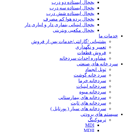
یخچال ایستاده دو درب
یخچال ایستاده سه درب
یخچال ایستاده شش درب
یخچال پرده هوا کم مصرف
یخچال لبنیاتی بنماری دار و انباری دار
یخچال مکعبی ویترینی
خدمات ما
پشتیبانی /گارانتی/خدمات پس از فروش
تعمیر و نگهداری
فروش قطعات
مشاوره احداث سردخانه
سرد خانه های صنعتی
تونل انجماد
سرد خانه گوشت
سردخانه خرما
سردخانه لبنیات
سردخانه میوه
سردخانه های بیمارستانی
سردخانه های ثابت
سردخانه های سیار ( پورتابل )
سیستم های برودتی
ترموکینگ
MDI
MDII