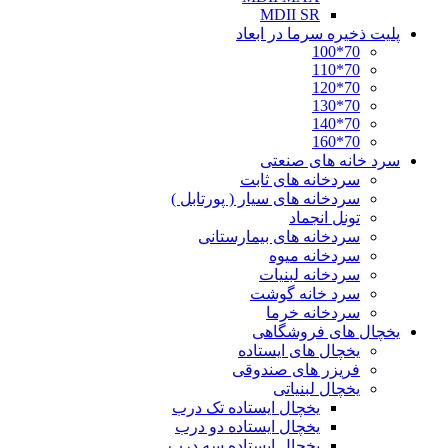
MDII SR
پلیت ذخیره سرما در ابعاد
70*100
70*110
70*120
70*130
70*140
70*160
سرد خانه های صنعتی
سردخانه های ثابت
سردخانه های سیار ( پورتابل )
تونل انجماد
سردخانه های بیمارستانی
سردخانه میوه
سردخانه لبنیات
سرد خانه گوشت
سردخانه خرما
یخچال های فروشگاهی
یخچال های ایستاده
فریزر های صندوقی
یخچال لبنیاتی
یخچال ایستاده تک درب
یخچال ایستاده دو درب
یخچال ایستاده سه درب