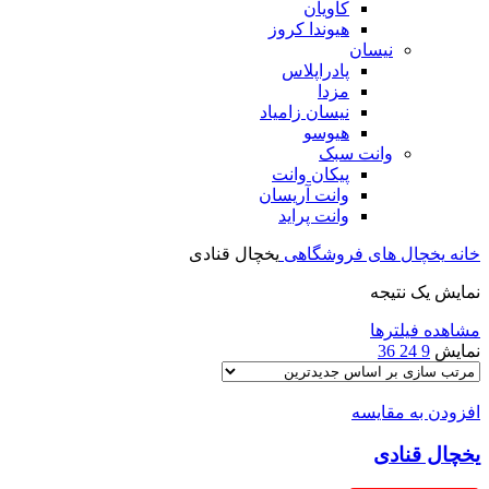
کاویان
هیوندا کروز
نیسان
پادراپلاس
مزدا
نیسان زامیاد
هیوسو
وانت سبک
پیکان وانت
وانت آریسان
وانت پراید
خانه
یخچال های فروشگاهی
یخچال قنادی
نمایش یک نتیجه
مشاهده فیلترها
نمایش
9
24
36
افزودن به مقایسه
یخچال قنادی