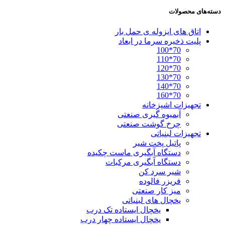
دسته‌های محصولات
اتاق های ایزوله ی حمل بار
پلیت ذخیره سرما در ابعاد
70*100
70*110
70*120
70*130
70*140
70*160
تجهیزات اشپزخانه
آبمیوه گیری صنعتی
چرخ گوشت صنعتی
تجهیزات لبنیاتی
پاتیل پخت شیر
دستگاه آبگیری ماست چکیده
دستگاه آبگیری مرکبات
شیر سرد کن
فریزر فالوده
میز کار صنعتی
یخچال های لبنیاتی
یخچال ایستاده تک درب
یخچال ایستاده چهار درب