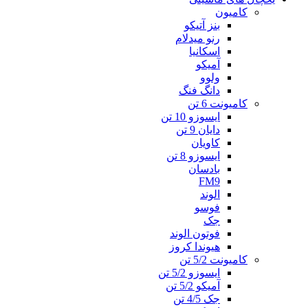
کامیون
بنز آتیکو
رنو میدلام
اسکانیا
آمیکو
ولوو
دانگ فنگ
کامیونت 6 تن
ایسوزو 10 تن
دایان 9 تن
کاویان
ایسوزو 8 تن
بادسان
FM9
الوند
فوسو
جک
فوتون الوند
هیوندا کروز
کامیونت 5/2 تن
ایسوزو 5/2 تن
آمیکو 5/2 تن
جک 4/5 تن