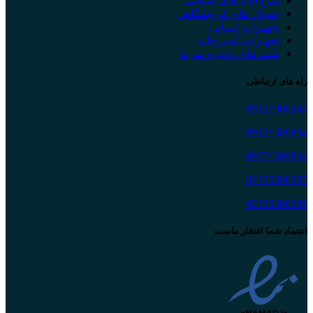
سردخانه های صنعتی
یخچال های فروشگاهی
تجهیزات لبنیاتی
تجهیزات آشپزخانه
پلیت های ذخیره سرما
راه های ارتباطی
09121908243
09121509834
09371509834
02156390205
02156390209
اعتماد شما افتخار ماست