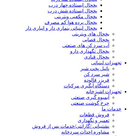
یخچال ایستاده چهار درب
یخچال ایستاده شش درب
یخچال مکعبی ویترینی
یخچال پرده هوا کم مصرف
یخچال لبنیاتی بنماری دار و انباری دار
یخچال های ویترینی
یخچال قصابی
آب سرد کن های صنعتی
یخچال نگهداری دارو
یخچال قنادی
تجهیزات لبنیاتی
پاتیل پخت شیر
شیر سرد کن
فریزر فالوده
دستگاه آبگیری مرکبات
تجهیزات اشپزخانه
آبمیوه گیری صنعتی
چرخ گوشت صنعتی
خدمات ما
فروش قطعات
تعمیر و نگهداری
پشتیبانی /گارانتی/خدمات پس از فروش
مشاوره احداث سردخانه