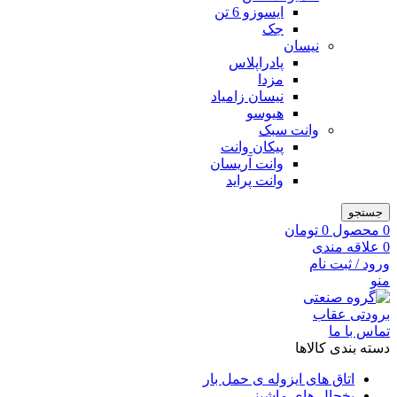
ایسوزو 6 تن
جک
نیسان
پادراپلاس
مزدا
نیسان زامیاد
هیوسو
وانت سبک
پیکان وانت
وانت آریسان
وانت پراید
جستجو
0
محصول
0
تومان
0
علاقه مندی
ورود / ثبت نام
منو
تماس با ما
دسته بندی کالاها
اتاق های ایزوله ی حمل بار
یخچال های ماشینی