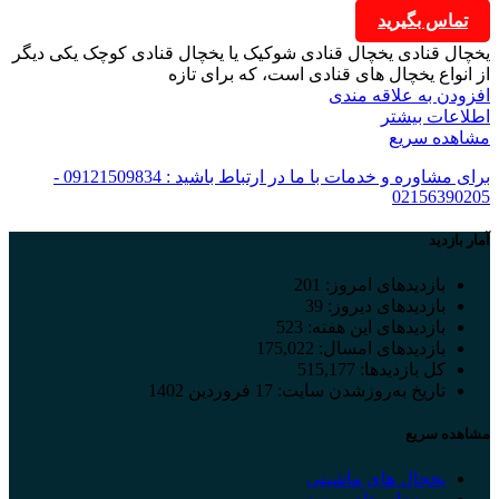
تماس بگیرید
یخچال قنادی یخچال قنادی شوکیک یا یخچال قنادی کوچک یکی دیگر
از انواع یخچال های قنادی است، که برای تازه
افزودن به علاقه مندی
اطلاعات بیشتر
مشاهده سریع
برای مشاوره و خدمات با ما در ارتباط باشید : 09121509834 -
02156390205
آمار بازدید
بازدیدهای امروز:
201
بازدیدهای دیروز:
39
بازدیدهای این هفته:
523
بازدیدهای امسال:
175,022
کل بازدیدها:
515,177
تاریخ به‌روزشدن سایت:
17 فروردین 1402
مشاهده سریع
یخچال های ماشینی