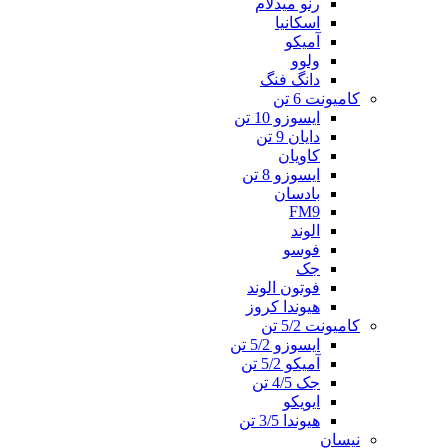
رنو میدلام
اسکانیا
آمیکو
ولوو
دانگ فنگ
کامیونت 6 تن
ایسوزو 10 تن
دایان 9 تن
کاویان
ایسوزو 8 تن
بادسان
FM9
الوند
فوسو
جک
فوتون الوند
هیوندا کروز
کامیونت 5/2 تن
ایسوزو 5/2 تن
آمیکو 5/2 تن
جک 4/5 تن
ایویکو
هیوندا 3/5 تن
نیسان