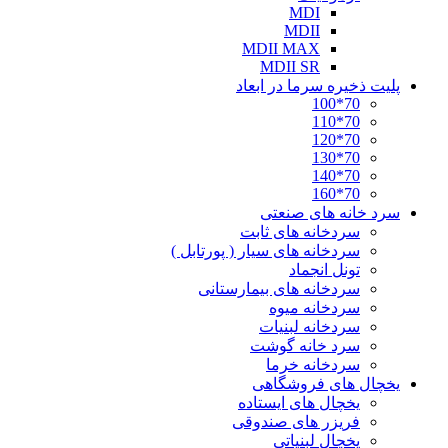
MDI
MDII
MDII MAX
MDII SR
پلیت ذخیره سرما در ابعاد
70*100
70*110
70*120
70*130
70*140
70*160
سرد خانه های صنعتی
سردخانه های ثابت
سردخانه های سیار ( پورتابل )
تونل انجماد
سردخانه های بیمارستانی
سردخانه میوه
سردخانه لبنیات
سرد خانه گوشت
سردخانه خرما
یخچال های فروشگاهی
یخچال های ایستاده
فریزر های صندوقی
یخچال لبنیاتی