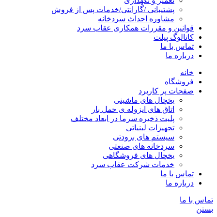
تعمیر و نگهداری
پشتیبانی /گارانتی/خدمات پس از فروش
مشاوره احداث سردخانه
قوانین و مقررات همکاری عقاب سرد
کاتالوگ پیلت
تماس با ما
درباره ما
خانه
فروشگاه
صفحات پر کاربرد
یخچال های ماشینی
اتاق های ایزوله ی حمل بار
پلیت ذخیره سرما در ابعاد مختلف
تجهیزات لبنیاتی
سیستم های برودتی
سردخانه های صنعتی
یخچال های فروشگاهی
خدمات شرکت عقاب سرد
تماس با ما
درباره ما
تماس با ما
بستن