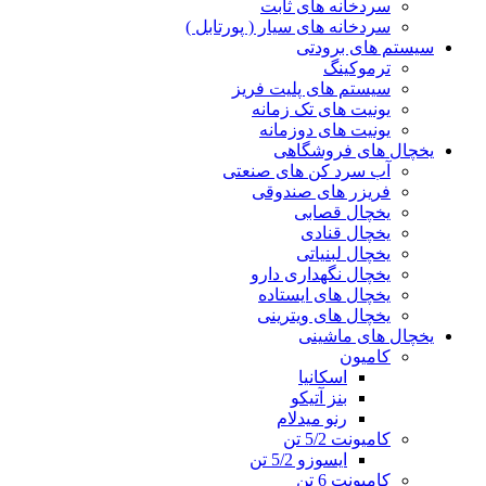
سردخانه های ثابت
سردخانه های سیار ( پورتابل )
سیستم های برودتی
ترموکینگ
سیستم های پلیت فریز
یونیت های تک زمانه
یونیت های دوزمانه
یخچال های فروشگاهی
آب سرد کن های صنعتی
فریزر های صندوقی
یخچال قصابی
یخچال قنادی
یخچال لبنیاتی
یخچال نگهداری دارو
یخچال های ایستاده
یخچال های ویترینی
یخچال های ماشینی
کامیون
اسکانیا
بنز آتیکو
رنو میدلام
کامیونت 5/2 تن
ایسوزو 5/2 تن
کامیونت 6 تن