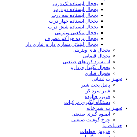
یخچال ایستاده تک درب
یخچال ایستاده دو درب
یخچال ایستاده سه درب
یخچال ایستاده چهار درب
یخچال ایستاده شش درب
یخچال مکعبی ویترینی
یخچال پرده هوا کم مصرف
یخچال لبنیاتی بنماری دار و انباری دار
یخچال های ویترینی
یخچال قصابی
آب سرد کن های صنعتی
یخچال نگهداری دارو
یخچال قنادی
تجهیزات لبنیاتی
پاتیل پخت شیر
شیر سرد کن
فریزر فالوده
دستگاه آبگیری مرکبات
تجهیزات اشپزخانه
آبمیوه گیری صنعتی
چرخ گوشت صنعتی
خدمات ما
فروش قطعات