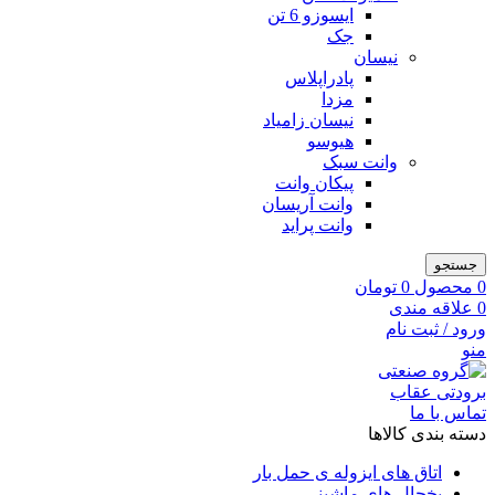
ایسوزو 6 تن
جک
نیسان
پادراپلاس
مزدا
نیسان زامیاد
هیوسو
وانت سبک
پیکان وانت
وانت آریسان
وانت پراید
جستجو
0
محصول
0
تومان
0
علاقه مندی
ورود / ثبت نام
منو
تماس با ما
دسته بندی کالاها
اتاق های ایزوله ی حمل بار
یخچال های ماشینی