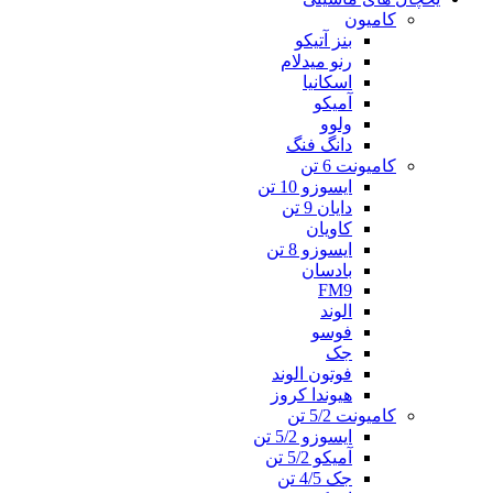
کامیون
بنز آتیکو
رنو میدلام
اسکانیا
آمیکو
ولوو
دانگ فنگ
کامیونت 6 تن
ایسوزو 10 تن
دایان 9 تن
کاویان
ایسوزو 8 تن
بادسان
FM9
الوند
فوسو
جک
فوتون الوند
هیوندا کروز
کامیونت 5/2 تن
ایسوزو 5/2 تن
آمیکو 5/2 تن
جک 4/5 تن