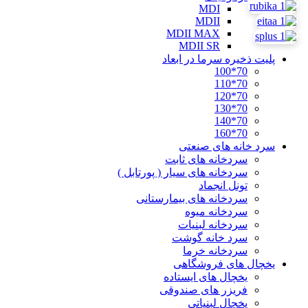
MDI
MDII
MDII MAX
MDII SR
پلیت ذخیره سرما در ابعاد
70*100
70*110
70*120
70*130
70*140
70*160
سرد خانه های صنعتی
سردخانه های ثابت
سردخانه های سیار ( پورتابل )
تونل انجماد
سردخانه های بیمارستانی
سردخانه میوه
سردخانه لبنیات
سرد خانه گوشت
سردخانه خرما
یخچال های فروشگاهی
یخچال های ایستاده
فریزر های صندوقی
یخچال لبنیاتی