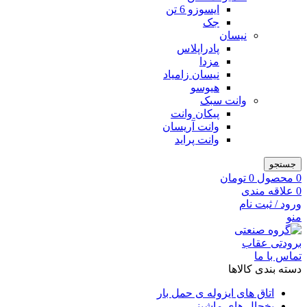
ایسوزو 6 تن
جک
نیسان
پادراپلاس
مزدا
نیسان زامیاد
هیوسو
وانت سبک
پیکان وانت
وانت آریسان
وانت پراید
جستجو
0
محصول
0
تومان
0
علاقه مندی
ورود / ثبت نام
منو
تماس با ما
دسته بندی کالاها
اتاق های ایزوله ی حمل بار
یخچال های ماشینی