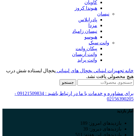
کاویان
هیوندا کروز
نیسان
پادراپلاس
مزدا
نیسان زامیاد
هیوسو
وانت سبک
پیکان وانت
وانت آریسان
وانت پراید
خانه
تجهیزات لبنیاتی
یخچال های لبنیاتی
یخچال ایستاده شش درب
هیچ محصولی یافت نشد.
جستجو
برای مشاوره و خدمات با ما در ارتباط باشید : 09121509834 -
02156390205
آمار بازدید
بازدیدهای امروز:
189
بازدیدهای دیروز:
39
بازدیدهای این هفته:
511