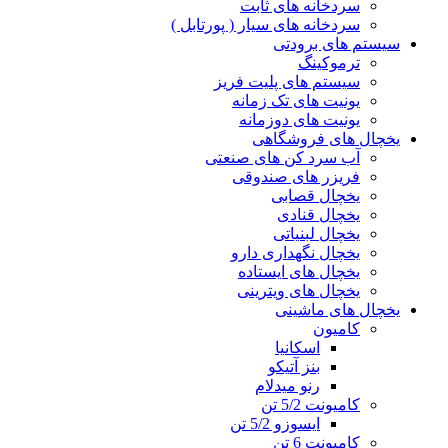
سردخانه های ثابت
سردخانه های سیار ( پورتابل )
سیستم های برودتی
ترموکینگ
سیستم های پلیت فریز
یونیت های تک زمانه
یونیت های دوزمانه
یخچال های فروشگاهی
آب سرد کن های صنعتی
فریزر های صندوقی
یخچال قصابی
یخچال قنادی
یخچال لبنیاتی
یخچال نگهداری دارو
یخچال های ایستاده
یخچال های ویترینی
یخچال های ماشینی
کامیون
اسکانیا
بنز آتیکو
رنو میدلام
کامیونت 5/2 تن
ایسوزو 5/2 تن
کامیونت 6 تن