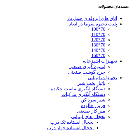
دسته‌های محصولات
اتاق های ایزوله ی حمل بار
پلیت ذخیره سرما در ابعاد
70*100
70*110
70*120
70*130
70*140
70*160
تجهیزات اشپزخانه
آبمیوه گیری صنعتی
چرخ گوشت صنعتی
تجهیزات لبنیاتی
پاتیل پخت شیر
دستگاه آبگیری ماست چکیده
دستگاه آبگیری مرکبات
شیر سرد کن
فریزر فالوده
میز کار صنعتی
یخچال های لبنیاتی
یخچال ایستاده تک درب
یخچال ایستاده چهار درب