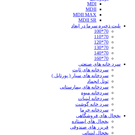
MDI
MDII
MDII MAX
MDII SR
پلیت ذخیره سرما در ابعاد
70*100
70*110
70*120
70*130
70*140
70*160
سرد خانه های صنعتی
سردخانه های ثابت
سردخانه های سیار ( پورتابل )
تونل انجماد
سردخانه های بیمارستانی
سردخانه میوه
سردخانه لبنیات
سرد خانه گوشت
سردخانه خرما
یخچال های فروشگاهی
یخچال های ایستاده
فریزر های صندوقی
یخچال لبنیاتی