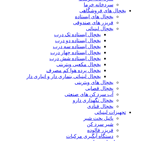
سردخانه خرما
یخچال های فروشگاهی
یخچال های ایستاده
فریزر های صندوقی
یخچال لبنیاتی
یخچال ایستاده تک درب
یخچال ایستاده دو درب
یخچال ایستاده سه درب
یخچال ایستاده چهار درب
یخچال ایستاده شش درب
یخچال مکعبی ویترینی
یخچال پرده هوا کم مصرف
یخچال لبنیاتی بنماری دار و انباری دار
یخچال های ویترینی
یخچال قصابی
آب سرد کن های صنعتی
یخچال نگهداری دارو
یخچال قنادی
تجهیزات لبنیاتی
پاتیل پخت شیر
شیر سرد کن
فریزر فالوده
دستگاه آبگیری مرکبات