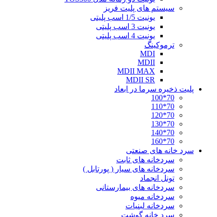
سیستم های پلیت فریز
یونیت 1/5 اسب پلیتی
یونیت 3 اسب پلیتی
یونیت 4 اسب پلیتی
ترموکینگ
MDI
MDII
MDII MAX
MDII SR
پلیت ذخیره سرما در ابعاد
70*100
70*110
70*120
70*130
70*140
70*160
سرد خانه های صنعتی
سردخانه های ثابت
سردخانه های سیار ( پورتابل )
تونل انجماد
سردخانه های بیمارستانی
سردخانه میوه
سردخانه لبنیات
سرد خانه گوشت