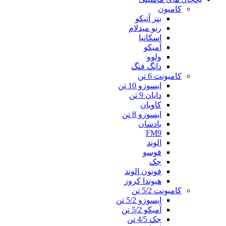
کامیون
بنز آتیکو
رنو میدلام
اسکانیا
آمیکو
ولوو
دانگ فنگ
کامیونت 6 تن
ایسوزو 10 تن
دایان 9 تن
کاویان
ایسوزو 8 تن
بادسان
FM9
الوند
فوسو
جک
فوتون الوند
هیوندا کروز
کامیونت 5/2 تن
ایسوزو 5/2 تن
آمیکو 5/2 تن
جک 4/5 تن