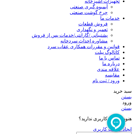
تجهیزات اشپزخانه
آبمیوه گیری صنعتی
چرخ گوشت صنعتی
خدمات ما
فروش قطعات
تعمیر و نگهداری
پشتیبانی /گارانتی/خدمات پس از فروش
مشاوره احداث سردخانه
قوانین و مقررات همکاری عقاب سرد
کاتالوگ پیلت
تماس با ما
درباره ما
علاقه مندی
مقایسه
ورود / ثبت نام
سبد خرید
بستن
ورود
بستن
هنوز حساب کاربری ندارید؟
ایجاد حساب کاربری