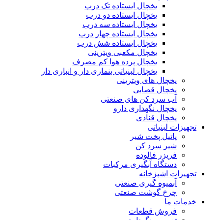
یخچال ایستاده تک درب
یخچال ایستاده دو درب
یخچال ایستاده سه درب
یخچال ایستاده چهار درب
یخچال ایستاده شش درب
یخچال مکعبی ویترینی
یخچال پرده هوا کم مصرف
یخچال لبنیاتی بنماری دار و انباری دار
یخچال های ویترینی
یخچال قصابی
آب سرد کن های صنعتی
یخچال نگهداری دارو
یخچال قنادی
تجهیزات لبنیاتی
پاتیل پخت شیر
شیر سرد کن
فریزر فالوده
دستگاه آبگیری مرکبات
تجهیزات اشپزخانه
آبمیوه گیری صنعتی
چرخ گوشت صنعتی
خدمات ما
فروش قطعات