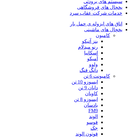
سیستم های برودتی
یخچال های فروشگاهی
خدمات شرکت عقاب سرد
اتاق های ایزوله ی حمل بار
یخچال های ماشینی
کامیون
بنز آتیکو
رنو میدلام
اسکانیا
آمیکو
ولوو
دانگ فنگ
کامیونت 6 تن
ایسوزو 10 تن
دایان 9 تن
کاویان
ایسوزو 8 تن
بادسان
FM9
الوند
فوسو
جک
فوتون الوند