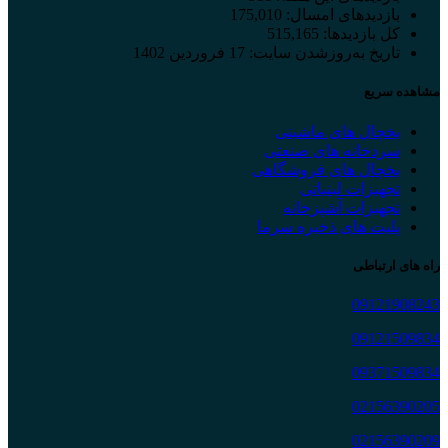
بازدیدهای امسال:
175,010
کل بازدیدها:
515,165
تاریخ به‌روزشدن سایت:
17 فروردین 1402
مشاهده سریع
یخچال های ماشینی
سردخانه های صنعتی
یخچال های فروشگاهی
تجهیزات لبنیاتی
تجهیزات آشپزخانه
پلیت های ذخیره سرما
راه های ارتباطی
09121908243
09121509834
09371509834
02156390205
02156390209