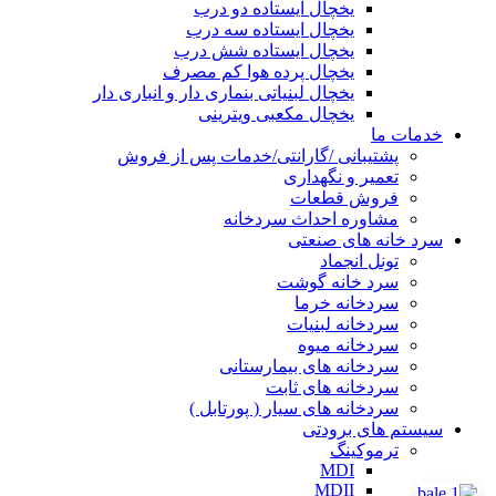
یخچال ایستاده دو درب
یخچال ایستاده سه درب
یخچال ایستاده شش درب
یخچال پرده هوا کم مصرف
یخچال لبنیاتی بنماری دار و انباری دار
یخچال مکعبی ویترینی
خدمات ما
پشتیبانی /گارانتی/خدمات پس از فروش
تعمیر و نگهداری
فروش قطعات
مشاوره احداث سردخانه
سرد خانه های صنعتی
تونل انجماد
سرد خانه گوشت
سردخانه خرما
سردخانه لبنیات
سردخانه میوه
سردخانه های بیمارستانی
سردخانه های ثابت
سردخانه های سیار ( پورتابل )
سیستم های برودتی
ترموکینگ
MDI
MDII